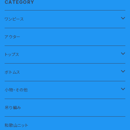
CATEGORY
ワンピース
半袖
アウター
長袖
トップス
ノースリーブ
トレーナー
ボトムス
パーカー
長パンツ
小物・その他
タートル
半パンツ
靴下
吊り編み
タンクトップ
スカート
枕カバー
和歌山ニット