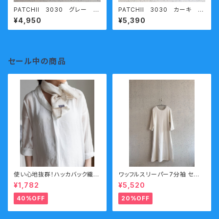
PATCHII 3030 グレー
PATCHII 3030 カーキ
熟成コットン 丸胴天竺半袖Ｔ
熟成コットン 丸胴天竺七分袖
¥4,950
¥5,390
シャツ / gray 杢 今城メリヤス
Ｔシャツ 今城メリヤス
セール中の商品
使い心地抜群！ハッカバック織リ
ワッフルスリーパー7分袖 セー
ネンタオル
ル
¥1,782
¥5,520
40%OFF
20%OFF