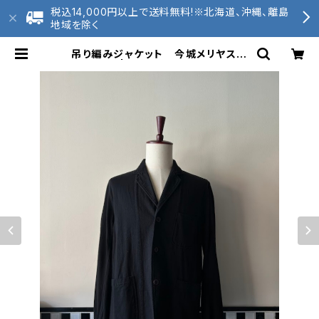
税込14,000円以上で送料無料!※北海道、沖縄、離島
地域を除く
吊り編みジャケット 今城メリヤス小
機屋 黒 | 2020tunagu 和歌山
ニット