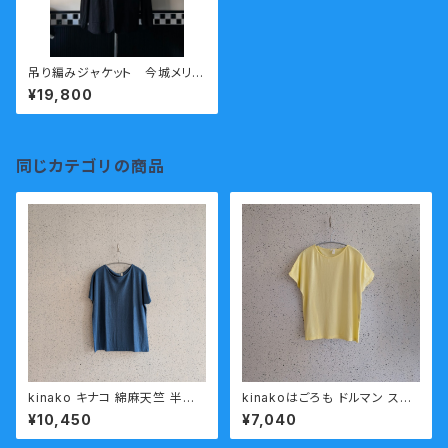
吊り編みジャケット 今城メリヤ
ス小機屋 黒
¥19,800
同じカテゴリの商品
kinako キナコ 綿麻天竺 半袖
kinakoはごろも ドルマン スリ
Tシャツ LCT-HT37 ブル
ーブ 半袖 カットソー HT-37
¥10,450
¥7,040
ー