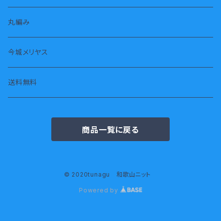
長袖
スヌード・ストール
丸編み
七分袖
タオル
今城メリヤス
半袖
腹巻
送料無料
ジャケット
商品一覧に戻る
© 2020tunagu 和歌山ニット
Powered by