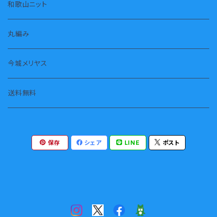
タンクトップ
スカート
枕カバー
和歌山ニット
長袖
スヌード・ストール
丸編み
七分袖
タオル
今城メリヤス
半袖
腹巻
送料無料
ジャケット
保存
シェア
LINE
ポスト