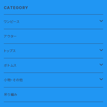
CATEGORY
ワンピース
半袖
アウター
長袖
トップス
ノースリーブ
トレーナー
ボトムス
パーカー
長パンツ
小物・その他
タートル
半パンツ
靴下
吊り編み