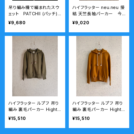
吊り編み機で編まれたスウ
ハイフラッター neu.neu 接
ェット PATCHII (パッチ)
結 天竺長袖パーカー 今
丸胴裏毛ラグランパーカー
城メリヤス
¥9,680
¥9,020
濃いグレー
ハイフラッター ルプフ 吊り
ハイフラッター ルプフ 吊り
編み 裏毛パーカー Hight F
編み 裏毛パーカー Hight F
lutter LuPuFu 今城メリ
lutter LuPuFu 今城メリ
¥15,510
¥15,510
ヤス オリーブ
ヤス マスタード