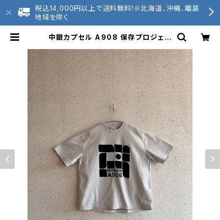
税込14,000円以上で送料無料!※北海道、沖縄、離島
地域を除く
中銀カプセル A908 保存プロジェク
トTシャツ 和歌山近代美術館 和歌
山ニット ジャカート編み 送料無料
| 2020tunagu 和歌山ニット