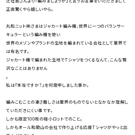
辻社長さんより『編みましょうか』と言うお言葉をいただきまして
正直驚くやら嬉しいやら。
丸和ニット㈱さまはジャカート編み機、世界に一つのバランサー
キュラーという編み機を使い
世界のメゾンやブランドの生地を編まれている会社として業界で
は有名です。
ジャカート機で編まれた生地でTシャツをつくるなんて、こんな贅
沢なことはありません
。
私は『本当ですか？』を何度申しました事か。
編みこむことの凄さ難しさは業界のものでないとなかなか理解し
ていただきにくい事です。
しかも限定100枚の極小ロットでのこと。
しかもオール和歌山の会社で作り上げる応援Tシャツがやっと出