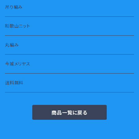
タートル
半パンツ
靴下
吊り編み
タンクトップ
スカート
枕カバー
和歌山ニット
長袖
スヌード・ストール
丸編み
七分袖
タオル
今城メリヤス
半袖
腹巻
送料無料
ジャケット
商品一覧に戻る