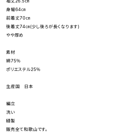
袖丈26.5㎝
身幅64㎝
前着丈70㎝
後着丈74㎝(少し後ろが長くなります)
やや厚め
素材
綿75％
ポリエステル25％
生産国 日本
編立
洗い
縫製
販売全て和歌山です。