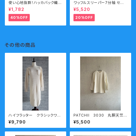
使い心地抜群！ハッカバック織リ
ワッフルスリーパー7分袖 セー
ネンタオル
ル
¥1,782
¥5,520
40%OFF
20%OFF
その他の商品
ハイフラッター クラシックワッ
PATCHII 3030 丸胴天竺七
フルワンピース キナリ
分袖Ｔシャツ ホワイト XXL 熟
¥9,790
¥5,500
成コットン 今城メリヤス