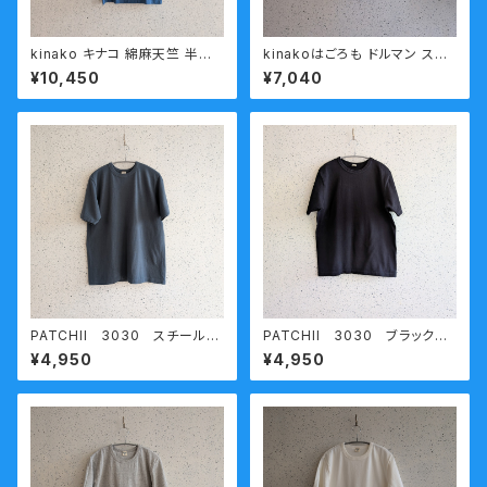
kinako キナコ 綿麻天竺 半袖
kinakoはごろも ドルマン スリ
Tシャツ LCT-HT37 ブル
ーブ 半袖 カットソー HT-37
¥10,450
¥7,040
ー
PATCHII 3030 スチールブ
PATCHII 3030 ブラック
ルー 熟成コットン 丸胴天竺
熟成コットン 丸胴天竺半袖Ｔ
¥4,950
¥4,950
半袖Ｔシャツ 今城メリヤス
シャツ 今城メリヤス