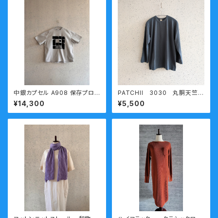
中銀カプセル A908 保存プロ
PATCHII 3030 丸胴天竺七
ジェクトTシャツ 和歌山近代
分袖Ｔシャツ スチールブルー
¥14,300
¥5,500
美術館 和歌山ニット ジャカ
XXL 熟成コットン 今城メリヤ
ート編み 送料無料
ス