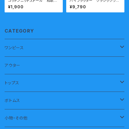
コットンニットストール 和歌山
ハイフラッター クラシックワッ
ニット 日本製 kirippa 青
フルワンピース エンジ
¥1,900
¥9,790
海波（せいがいは）パープル 送
料無料
CATEGORY
ワンピース
半袖
アウター
長袖
トップス
ノースリーブ
トレーナー
ボトムス
パーカー
長パンツ
小物・その他