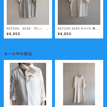
PATCHII 3030 グレー
PATCHII 3030 ホワイト 熟成
熟成コットン 丸胴天竺半袖Ｔ
コットン 丸胴天竺半袖Ｔシャツ
¥4,950
¥4,950
シャツ / gray 杢 今城メリヤス
今城メリヤス
セール中の商品