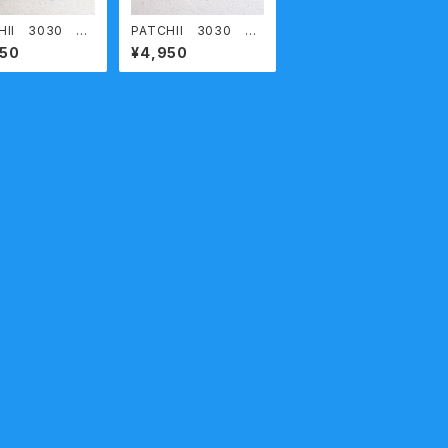
HII 3030 ス
PATCHII 3030 ブ
ルブルー 熟成コ
ラック 熟成コットン
950
¥4,950
 丸胴天竺半袖Ｔ
丸胴天竺半袖Ｔシャツ
 今城メリヤス
今城メリヤス