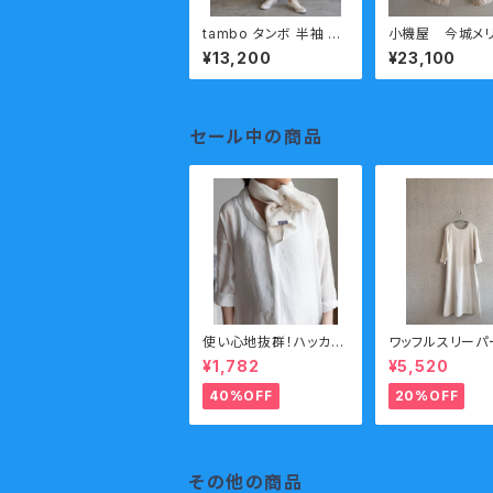
tambo タンボ 半袖 ワ
小機屋 今城メ
ンピース Hight Flutte
ス ニットパンツ
¥13,200
¥23,100
r ハイフラッターDT6
屋 キナリ (送
度詰め 吊り編み
料)
セール中の商品
使い心地抜群！ハッカバ
ワッフルスリーパ
ック織リネンタオル
袖 セール
¥1,782
¥5,520
40%OFF
20%OFF
その他の商品