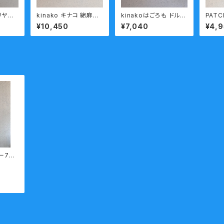
リヤ
kinako キナコ 綿麻天
kinakoはごろも ドルマ
PATC
 小機
竺 半袖 Tシャツ LCT-
ン スリーブ 半袖 カット
チー
¥10,450
¥7,040
¥4,
料無
HT37 ブルー
ソー HT-37
ットン
シャツ
ー7分