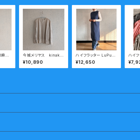
 綿麻天
今城メリヤス kinako
ハイフラッター LuPuFu
ハイフラ
リネンｘコットントレ
吊り編み裏毛 ジャンス
u 接
¥10,890
¥12,650
¥7,9
ルー
ーナー ナチュラル
カ
ック 
リヤス