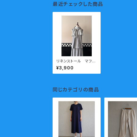
最近チェックした商品
リネンストール マフラ
ー 和歌山ニット 日
¥3,900
本製 kirippa ボー
ダー(大) ホワイトxグ
レー 送料無料
同じカテゴリの商品