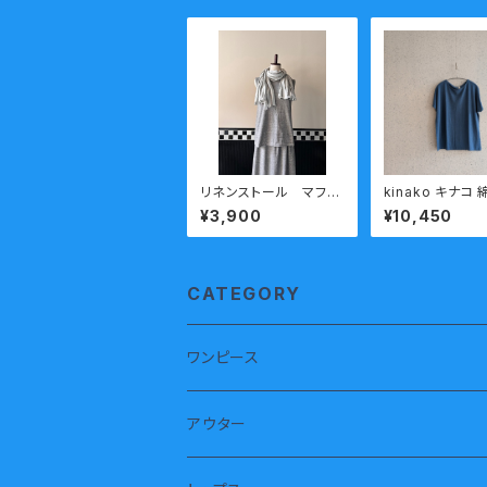
リネンストール マフラ
kinako キナコ
ー 和歌山ニット 日
竺 半袖 Tシャツ LCT-
¥3,900
¥10,450
本製 kirippa ボー
HT37 ブ
ダー(大) ホワイトxグ
レー 送料無料
CATEGORY
ワンピース
半袖
アウター