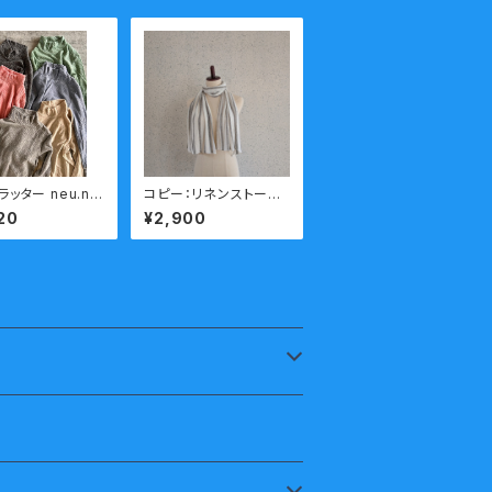
ッター neu.ne
コピー：リネンストー
結 天竺 タートルネ
ル マフラー 和歌山
20
¥2,900
カットソー 今城メ
ニット 日本製 kirip
pa ボーダー(小) ホ
ワイトxグレー 送料無
料