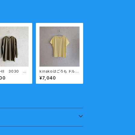
HII 3030 丸
kinakoはごろも ドルマ
七分袖Ｔシャツ
ン スリーブ 半袖 カット
00
¥7,040
XL 熟成コッ
ソー HT-37
今城メリヤス