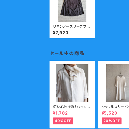
リネンノースリーブブラ
ウス イコール TUT
¥7,920
IE.
セール中の商品
使い心地抜群！ハッカバ
ワッフルスリーパ
ック織リネンタオル
袖 セール
¥1,782
¥5,520
40%OFF
20%OFF