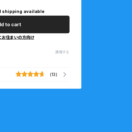
l shipping available
d to cart
にお住まいの方向け
通報する
(13)