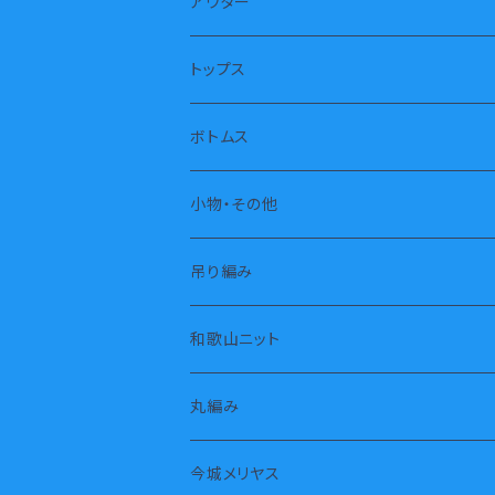
半袖
アウター
長袖
トップス
ノースリーブ
トレーナー
ボトムス
パーカー
長パンツ
小物・その他
タートル
半パンツ
靴下
吊り編み
タンクトップ
スカート
枕カバー
和歌山ニット
長袖
スヌード・ストール
丸編み
七分袖
タオル
今城メリヤス