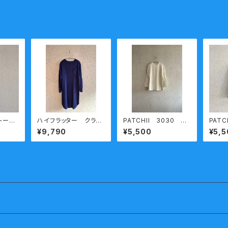
トー
ハイフラッター クラシ
PATCHII 3030 丸
PATC
和歌山
ックワッフルワンピー
胴天竺七分袖Ｔシャツ
胴天竺
¥9,790
¥5,500
¥5,5
irip
ス ネイビー
ホワイト XXL 熟成コ
カーキ X
小) ホ
ットン 今城メリヤス
トン 
送料無