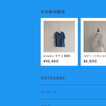
その他の商品
kinako キナコ 綿麻天
コピー：リネンス
竺 半袖 Tシャツ LCT-
ル マフラー 
¥10,450
¥2,900
HT37 ブルー
ニット 日本製 k
pa ボーダー(
ワイトxグレー 
料
CATEGORY
ワンピース