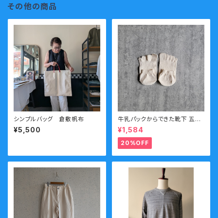
その他の商品
シンプルバッグ 倉敷帆布
牛乳パックからできた靴下 五本
指靴下 ソックス 防臭効果 ホワ
¥5,500
¥1,584
イト 白 メンズサイズ
20%OFF