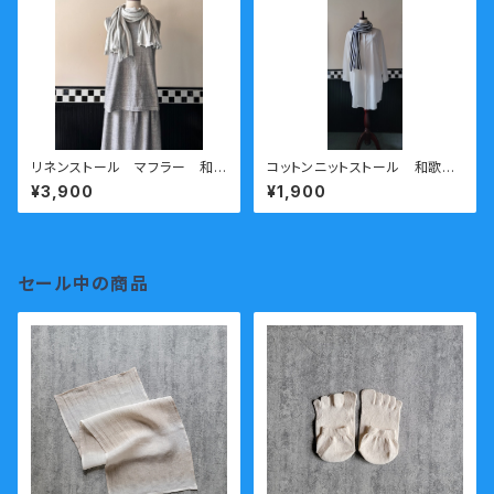
リネンストール マフラー 和
コットンニットストール 和歌山
歌山ニット 日本製 kirippa
ニット 日本製 kirippa ホ
¥3,900
¥1,900
ボーダー(大) ホワイトxグレ
ワイトxブラック 送料無料
ー 送料無料
セール中の商品