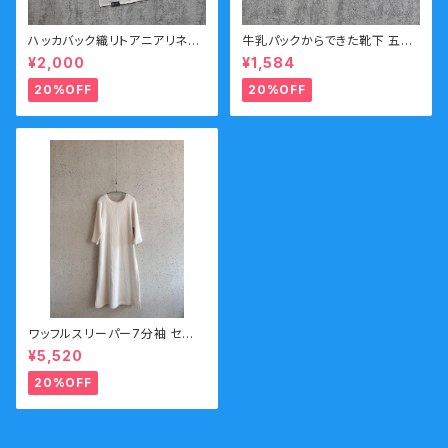
ハッカバック織リトアニアリネン
牛乳パックからできた靴下 五本
タオル 抗菌作用 送料無料 スト
指靴下 ソックス 防臭効果 ホワ
¥2,000
¥1,584
ーンウォッシュ加工
イト 白 メンズサイズ
20%OFF
20%OFF
ワッフルスリーパー7分袖 セー
ル
¥5,520
20%OFF