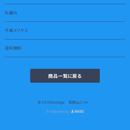
長袖
スヌード・ストール
丸編み
七分袖
タオル
今城メリヤス
半袖
腹巻
送料無料
ジャケット
倉敷帆布
商品一覧に戻る
© 2020tunagu 和歌山ニット
Powered by