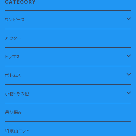
CATEGORY
ワンピース
半袖
アウター
長袖
トップス
ノースリーブ
トレーナー
ボトムス
パーカー
長パンツ
小物・その他
タートル
半パンツ
靴下
吊り編み
タンクトップ
スカート
枕カバー
和歌山ニット