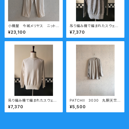
小機屋 今城メリヤス ニットパ
吊り編み機で編まれたスウェッ
ンツ 小機屋 キナリ (送料無
ト PATCHII (パッチ) 丸胴裏毛
¥23,100
¥7,370
料)
ラグラントレーナー 濃いグレ
ー
吊り編み機で編まれたスウェッ
PATCHII 3030 丸胴天竺七
ト PATCHII (パッチ) 丸胴裏毛
分袖Ｔシャツ グレー XXL
¥7,370
¥5,500
ラグラントレーナー オートミール
今城メリヤス