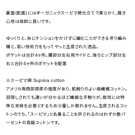
裏面(肌面)にはオーガニックスーピマ綿仕立てで柔らかく、履き
心地は抜群に良いです。
ゆっくりと、糸にテンションをかけずに編むことができる吊り編み
機と、高い技術力をもってやっと生産された逸品。
ポケットは合計4ヶ所。腰部分左右両サイドと、後ろヒップ部分左
右と合計4ヶ所のポケットを配置
※スーピマ綿 Supima cotton
アメリカ南西部原産の強度があり、肌触りのよい長繊維コットン。
目隠しされても違いが分かるほど繊細な手触りが。栽培には特
殊な気候を必要とするため少量しか取れません。生産されるコッ
トンのうち、「スーピマ」と名乗ることを許されるのはわずか数パ
ーセントの高級コットンです。