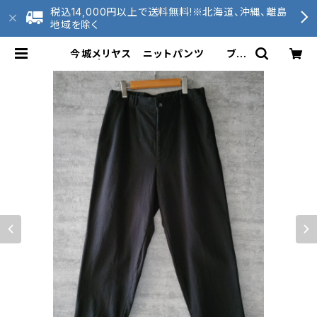
税込14,000円以上で送料無料!※北海道、沖縄、離島
地域を除く
今城メリヤス ニットパンツ ブラ
ック | 2020tunagu 和歌山ニッ
ト