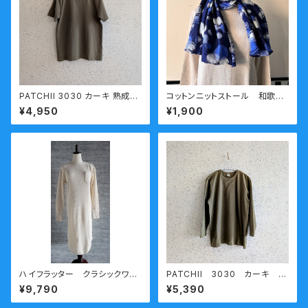
PATCHII 3030 カーキ 熟成コ
コットンニットストール 和歌山
ットン 丸胴天竺半袖Ｔシャツ
ニット 日本製 kirippa 〇柄
¥4,950
¥1,900
今城メリヤス
ブルー 送料無料
ハイフラッター クラシックワッ
PATCHII 3030 カーキ
フルワンピース キナリ
熟成コットン 丸胴天竺七分袖
¥9,790
¥5,390
Ｔシャツ 今城メリヤス