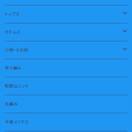
長袖
トップス
ノースリーブ
トレーナー
ボトムス
パーカー
長パンツ
小物・その他
タートル
半パンツ
靴下
吊り編み
タンクトップ
スカート
枕カバー
和歌山ニット
長袖
スヌード・ストール
丸編み
七分袖
タオル
今城メリヤス