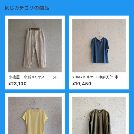
同じカテゴリの商品
小機屋 今城メリヤス ニットパ
kinako キナコ 綿麻天竺 半袖
ンツ 小機屋 キナリ (送料無
Tシャツ LCT-HT37 ブル
¥23,100
¥10,450
料)
ー