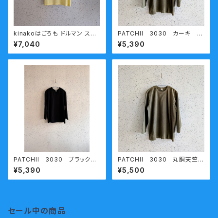
kinakoはごろも ドルマン スリ
PATCHII 3030 カーキ
ーブ 半袖 カットソー HT-37
熟成コットン 丸胴天竺七分袖
¥7,040
¥5,390
Ｔシャツ 今城メリヤス
PATCHII 3030 ブラック
PATCHII 3030 丸胴天竺七
熟成コットン 丸胴天竺七分袖
分袖Ｔシャツ カーキ XXL 熟成
¥5,390
¥5,500
Ｔシャツ 今城メリヤス
コットン 今城メリヤス
セール中の商品