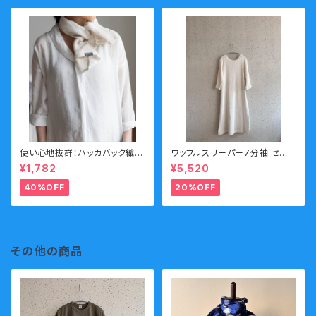
使い心地抜群！ハッカバック織リ
ワッフルスリーパー7分袖 セー
ネンタオル
ル
¥1,782
¥5,520
40%OFF
20%OFF
その他の商品