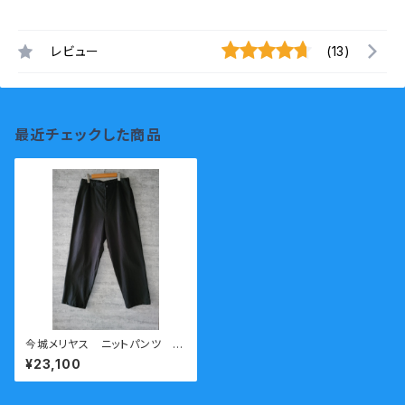
レビュー
(13)
最近チェックした商品
今城メリヤス ニットパンツ
ブラック
¥23,100