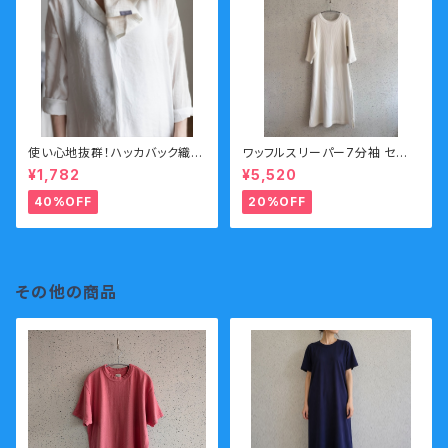
使い心地抜群！ハッカバック織リ
ワッフルスリーパー7分袖 セー
ネンタオル
ル
¥1,782
¥5,520
40%OFF
20%OFF
その他の商品