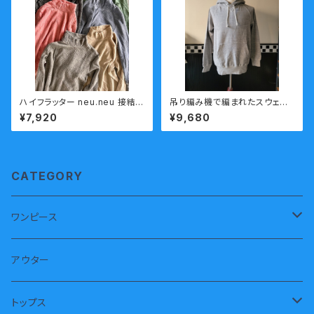
ハイフラッター neu.neu 接結
吊り編み機で編まれたスウェッ
天竺 タートルネック カットソ
ト PATCHII (パッチ) 丸胴裏毛
¥7,920
¥9,680
ー 今城メリヤス
ラグランパーカー 薄いグレー
CATEGORY
ワンピース
半袖
アウター
長袖
トップス