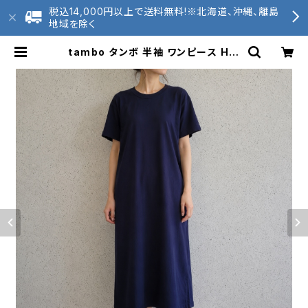
税込14,000円以上で送料無料!※北海道、沖縄、離島
地域を除く
tambo タンボ 半袖 ワンピース Hig
ht Flutter ハイフラッターDT6 度
詰め 吊り編み | 2020tunagu 和
歌山ニット