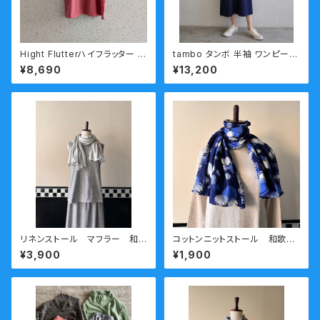
Hight Flutterハイフラッター t
tambo タンボ 半袖 ワンピース
enchan-05 ワイド半袖 シュ
Hight Flutter ハイフラッターD
¥8,690
¥13,200
ークリームウエアー
T6 度詰め 吊り編み
リネンストール マフラー 和
コットンニットストール 和歌山
歌山ニット 日本製 kirippa
ニット 日本製 kirippa 〇柄
¥3,900
¥1,900
ボーダー(大) ホワイトxグレ
ブルー 送料無料
ー 送料無料