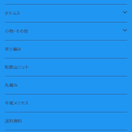
ノースリーブ
トレーナー
ボトムス
パーカー
長パンツ
小物・その他
タートル
半パンツ
靴下
吊り編み
タンクトップ
スカート
枕カバー
和歌山ニット
長袖
スヌード・ストール
丸編み
七分袖
タオル
今城メリヤス
半袖
腹巻
送料無料