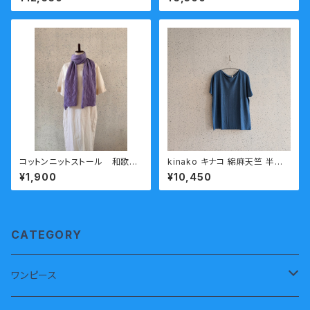
コットン 今城メリヤス
コットンニットストール 和歌山
kinako キナコ 綿麻天竺 半袖
ニット 日本製 kirippa 青
Tシャツ LCT-HT37 ブル
¥1,900
¥10,450
海波（せいがいは）パープル 送
ー
料無料
CATEGORY
ワンピース