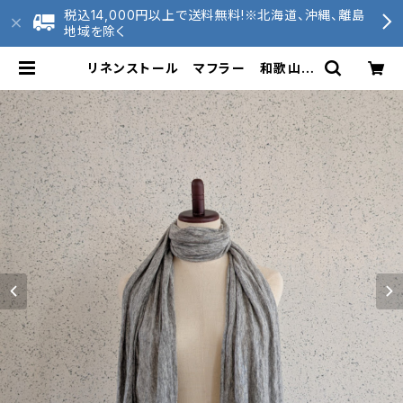
税込14,000円以上で送料無料!※北海道、沖縄、離島
地域を除く
リネンストール マフラー 和歌山ニ
ット 日本製 kirippa 杢グレー送
料無料 | 2020tunagu 和歌山ニ
ット