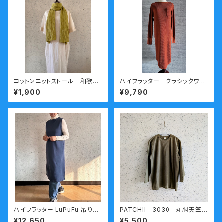
コットンニットストール 和歌山
ハイフラッター クラシックワッ
ニット 日本製 kirippa 青
フルワンピース エンジ
¥1,900
¥9,790
海波（せいがいは）グリーン 送
料無料
ハイフラッター LuPuFu 吊り編
PATCHII 3030 丸胴天竺七
み裏毛 ジャンスカ
分袖Ｔシャツ カーキ XXL 熟成
¥12,650
¥5,500