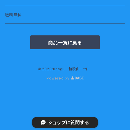
半袖
腹巻
送料無料
ジャケット
商品一覧に戻る
© 2020tunagu 和歌山ニット
Powered by
ショップに質問する