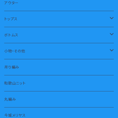
半袖
アウター
長袖
トップス
ノースリーブ
トレーナー
ボトムス
パーカー
長パンツ
小物・その他
タートル
半パンツ
靴下
吊り編み
タンクトップ
スカート
枕カバー
和歌山ニット
長袖
スヌード・ストール
丸編み
七分袖
タオル
今城メリヤス