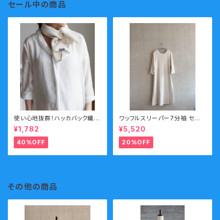
セール中の商品
使い心地抜群！ハッカバック織リ
ワッフルスリーパー7分袖 セー
ネンタオル
ル
¥1,782
¥5,520
40%OFF
20%OFF
その他の商品