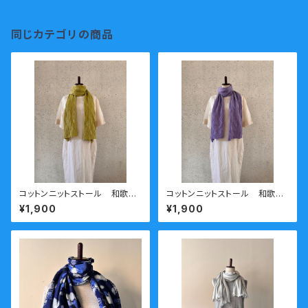
同じカテゴリの商品
コットンニットストール 和歌山
コットンニットストール 和歌山
ニット 日本製 kirippa 青
ニット 日本製 kirippa 青
¥1,900
¥1,900
海波（せいがいは）グリーン 送
海波（せいがいは）パープル 送
料無料
料無料