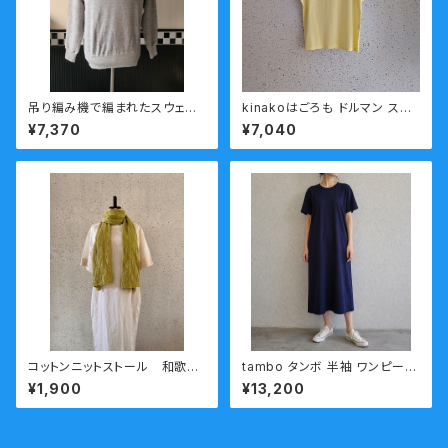
吊り編み機で編まれたスウェッ
kinakoはごろも ドルマン スリ
ト PATCHII (パッチ) 丸胴裏毛
ーブ 半袖 カットソー HT-37
¥7,370
¥7,040
ラグラントレーナー 薄いグレー
コットンニットストール 和歌山
tambo タンボ 半袖 ワンピース
ニット 日本製 kirippa 青
Hight Flutter ハイフラッターD
¥1,900
¥13,200
海波（せいがいは）グリーン 送
T6 度詰め 吊り編み
料無料