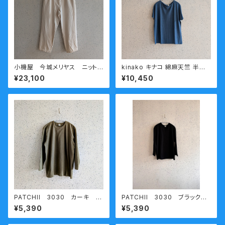
小機屋 今城メリヤス ニットパ
kinako キナコ 綿麻天竺 半袖
ンツ 小機屋 キナリ (送料無
Tシャツ LCT-HT37 ブル
¥23,100
¥10,450
料)
ー
PATCHII 3030 カーキ
PATCHII 3030 ブラック
熟成コットン 丸胴天竺七分袖
熟成コットン 丸胴天竺七分袖
¥5,390
¥5,390
Ｔシャツ 今城メリヤス
Ｔシャツ 今城メリヤス