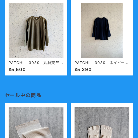
PATCHII 3030 丸胴天竺七
PATCHII 3030 ネイビー
分袖Ｔシャツ カーキ XXL 熟成
熟成コットン 丸胴天竺七分袖
¥5,500
¥5,390
コットン 今城メリヤス
Ｔシャツ 今城メリヤス
セール中の商品