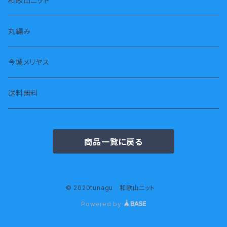
和歌山ニット
長袖
スヌード・ストール
丸編み
七分袖
タオル
今城メリヤス
半袖
腹巻
送料無料
ジャケット
倉敷帆布
商品一覧に戻る
© 2020tunagu 和歌山ニット
Powered by