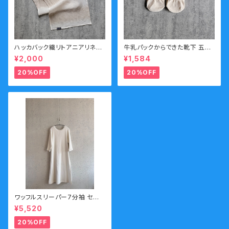
ハッカバック織リトアニアリネン
牛乳パックからできた靴下 五本
タオル 抗菌作用 送料無料 スト
指靴下 ソックス 防臭効果 ホワ
¥2,000
¥1,584
ーンウォッシュ加工
イト 白 メンズサイズ
20%OFF
20%OFF
ワッフルスリーパー7分袖 セー
ル
¥5,520
20%OFF