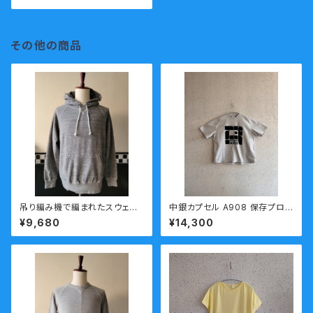
その他の商品
吊り編み機で編まれたスウェッ
中銀カプセル A908 保存プロ
ト PATCHII (パッチ) 丸胴裏毛
ジェクトTシャツ 和歌山近代
¥9,680
¥14,300
ラグランパーカー 濃いグレー
美術館 和歌山ニット ジャカ
ート編み 送料無料