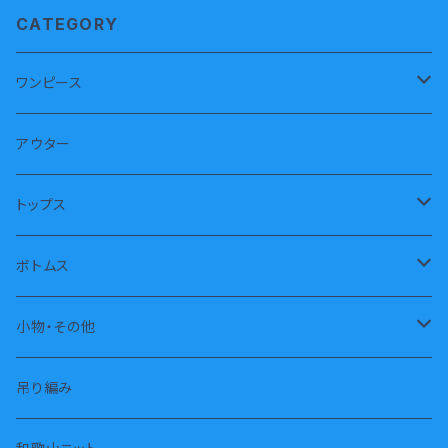
CATEGORY
ワンピース
半袖
アウター
長袖
トップス
ノースリーブ
トレーナー
ボトムス
パーカー
長パンツ
小物・その他
タートル
半パンツ
靴下
吊り編み
タンクトップ
スカート
枕カバー