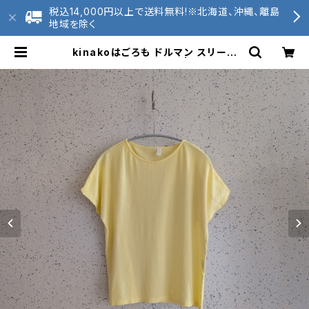
税込14,000円以上で送料無料!※北海道、沖縄、離島
地域を除く
kinakoはごろも ドルマン スリーブ
半袖 カットソー HT-37 | 2020tun
agu 和歌山ニット